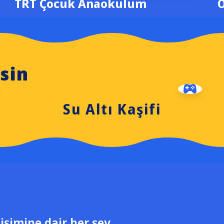
TRT Çocuk Anaokulum
rsin
Su Altı Kaşifi
işimine dair her şey,