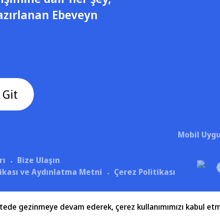
azırlanan Ebeveyn
 Git
Mobil Uygu
rı
Bize Ulaşın
itikası ve Aydınlatma Metni
Çerez Politikası
 Sitede gezinmeye devam ederek, çerez kullanımımızı kabul etm