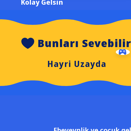
Kolay Gelsin
Bunları Sevebili
Hayri Uzayda
Ebeveynlik ve çocuk gel