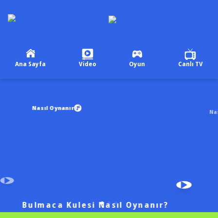
Ana Sayfa
Video
Oyun
Canlı TV
Nasıl Oynanır
Nas
Bulmaca Kulesi Nasıl Oynanır?