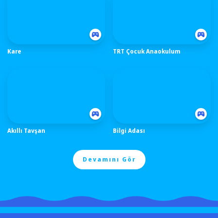
Kare
TRT Çocuk Anaokulum
Akıllı Tavşan
Bilgi Adası
Devamını Gör