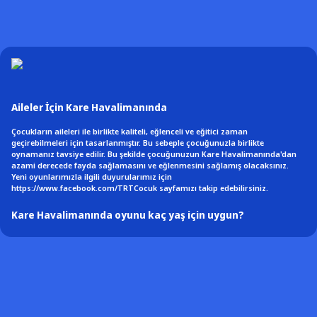
Aileler İçin Kare Havalimanında
Çocukların aileleri ile birlikte kaliteli, eğlenceli ve eğitici zaman
geçirebilmeleri için tasarlanmıştır. Bu sebeple çocuğunuzla birlikte
oynamanız tavsiye edilir. Bu şekilde çocuğunuzun Kare Havalimanında'dan
azami derecede fayda sağlamasını ve eğlenmesini sağlamış olacaksınız.
Yeni oyunlarımızla ilgili duyurularımız için
https://www.facebook.com/TRTCocuk sayfamızı takip edebilirsiniz.
Kare Havalimanında oyunu kaç yaş için uygun?
3 yaş ve üzeri çocuklar için uygun olan "Kare Havalimanında" oyunu bir
havalimanında işlerin nasıl yürüdüğünü öğreniyor. Çocuklar bu oyunda TRT
Çocuk'un sevilen kahramanları Kare takımıyla eğleniyor. Kolay oynanabilir ve
çocuklara uygun olarak tasarlandı. Çocuk psikologları ve öğretmenler ile
birlikte geliştirildi. Çocuklar için reklamsız ve güvenli içeriktir.