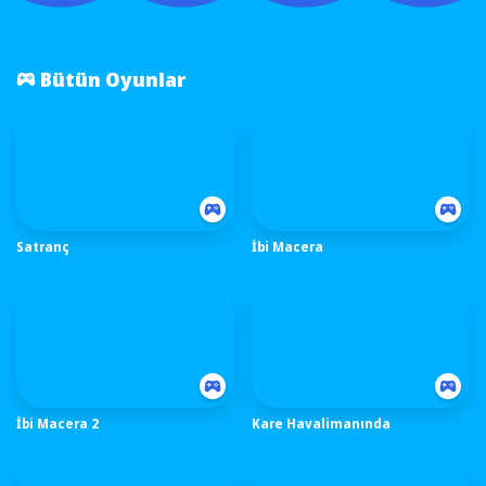
Bütün Oyunlar
Satranç
İbi Macera
İbi Macera 2
Kare Havalimanında