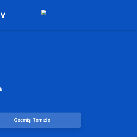
TV
k.
Geçmişi Temizle