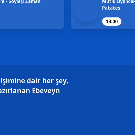
ı - Söyleşi Zamanı
Mutlu Oyuncak
Patates
13:00
işimine dair her şey,
azırlanan Ebeveyn