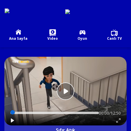
Ana Sayfa
Video
Oyun
Canlı TV
00:00/12:50
Sıfır Atık