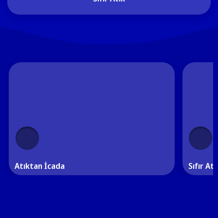
Atıktan İcada
Sıfır Atı