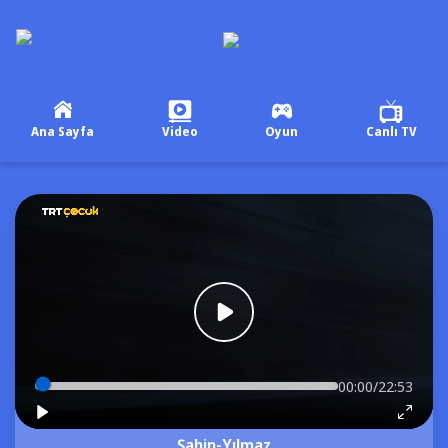
Ana Sayfa
Video
Oyun
Canlı TV
00:00/22:53
Şahin-Yılmaz