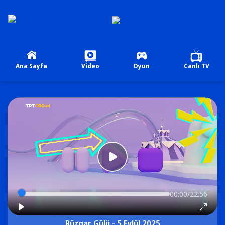
Ana Sayfa
Video
Oyun
Canlı TV
00:00/22:56
Rüzgar Gülü - 5 Eylül 2025