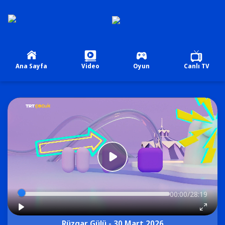
Ana Sayfa
Video
Oyun
Canlı TV
00:00/28:19
Rüzgar Gülü - 30 Mart 2026