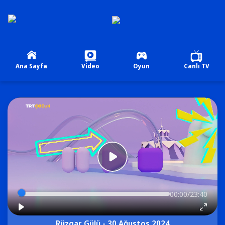
Ana Sayfa
Video
Oyun
Canlı TV
00:00/23:40
Rüzgar Gülü - 30 Ağustos 2024