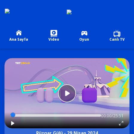
Ana Sayfa
Video
Oyun
Canlı TV
00:00/25:51
Rüzgar Gülü - 29 Nisan 2024