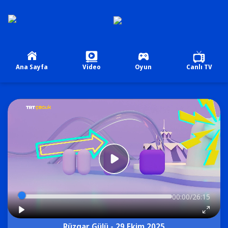
Ana Sayfa
Video
Oyun
Canlı TV
00:00/26:15
Rüzgar Gülü - 29 Ekim 2025