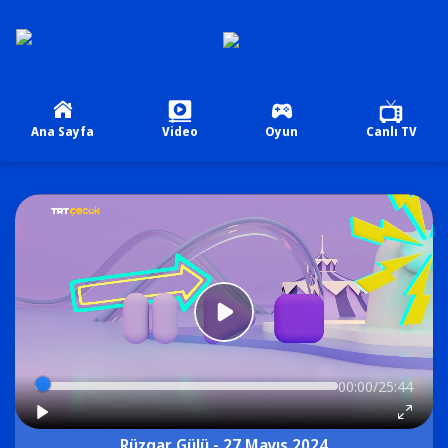
Ana Sayfa
Video
Oyun
Canlı TV
00:00/25:44
Rüzgar Gülü - 27 Mayıs 2024