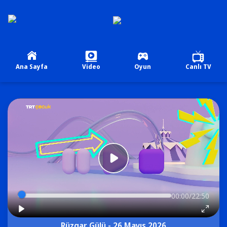
Ana Sayfa
Video
Oyun
Canlı TV
00:00/22:50
Rüzgar Gülü - 26 Mayıs 2026