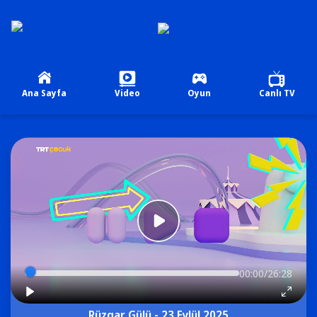
Ana Sayfa
Video
Oyun
Canlı TV
00:00/26:28
Rüzgar Gülü - 23 Eylül 2025