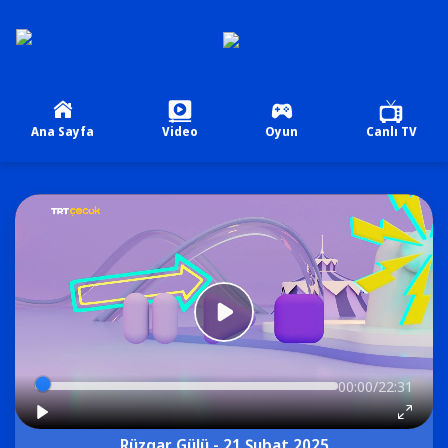
Ana Sayfa
Video
Oyun
Canlı TV
00:00/22:31
Rüzgar Gülü - 21 Şubat 2025