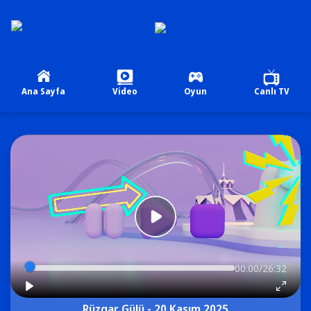
Ana Sayfa
Video
Oyun
Canlı TV
00:00/26:32
Rüzgar Gülü - 20 Kasım 2025