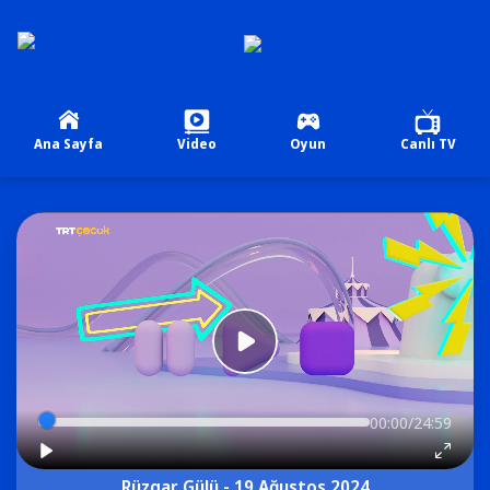
Ana Sayfa
Video
Oyun
Canlı TV
00:00/24:59
Rüzgar Gülü - 19 Ağustos 2024