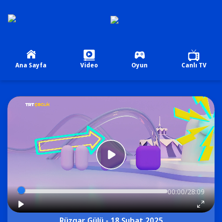
Ana Sayfa
Video
Oyun
Canlı TV
00:00/28:09
Rüzgar Gülü - 18 Şubat 2025