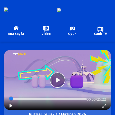
Ana Sayfa
Video
Oyun
Canlı TV
00:00/25:22
Rüzgar Gülü - 17 Haziran 2026