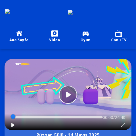
Ana Sayfa
Video
Oyun
Canlı TV
00:00/24:40
Rüzgar Gülü - 14 Mayıs 2025