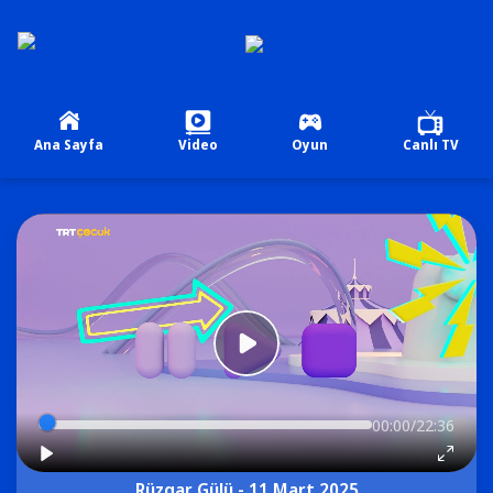
Ana Sayfa
Video
Oyun
Canlı TV
00:00/22:36
Rüzgar Gülü - 11 Mart 2025