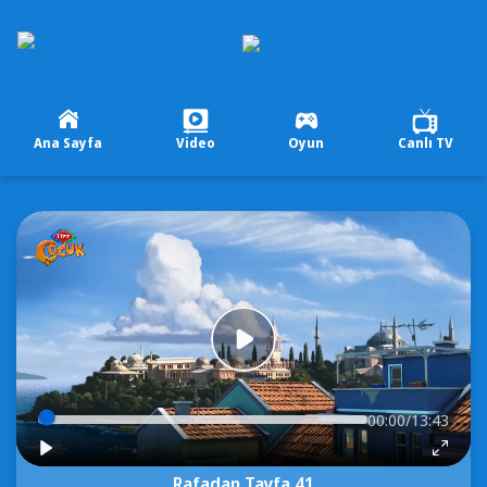
Ana Sayfa
Video
Oyun
Canlı TV
00:00/13:43
Rafadan Tayfa 41