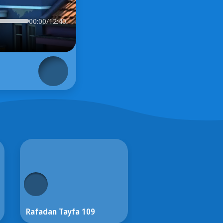
00:00/12:40
Rafadan Tayfa 109
Rafadan Tayfa 108