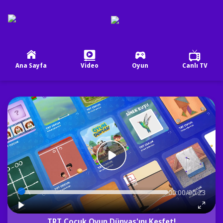
Ana Sayfa
Video
Oyun
Canlı TV
00:00/00:23
TRT Çocuk Oyun Dünyas'ını Keşfet!