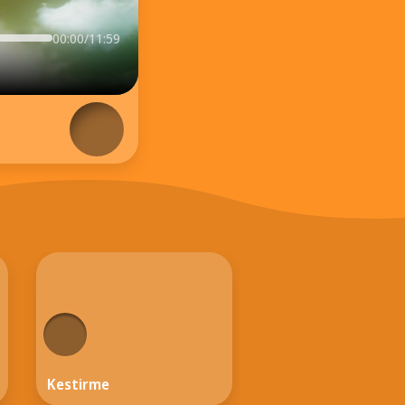
00:00/11:59
Kestirme
Bir Vapur Gezintisi