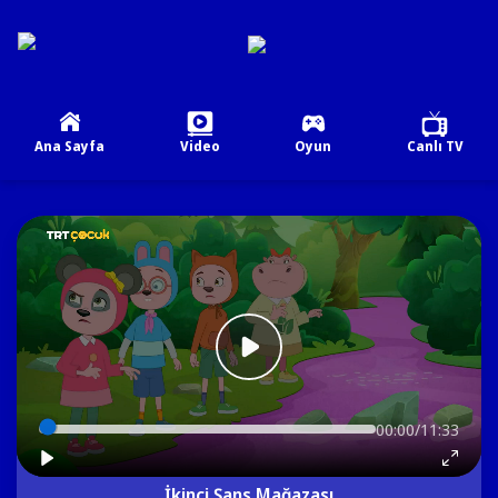
Ana Sayfa
Video
Oyun
Canlı TV
00:00/11:33
İkinci Şans Mağazası