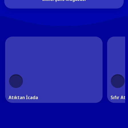
Atıktan İcada
Sıfır Atı