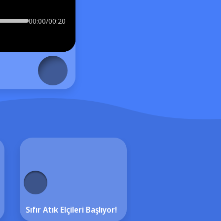
00:00/00:20
Sıfır Atık Elçileri Başlıyor!
Yaz Tatili Başlıyor!