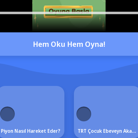
Hem Oku Hem Oyna!
Piyon Nasıl Hareket Eder?
TRT Çocuk Ebeveyn Akademisi Yaz Tatili Boyunca Ebeveynlerin Yanında