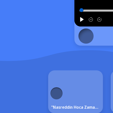
"Nasreddin Hoca Zaman Yolcusu 4" Sinemalarda!