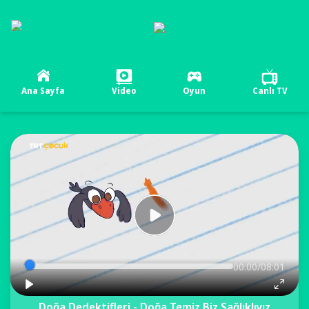
Ana Sayfa
Video
Oyun
Canlı TV
00:00/08:01
Doğa Dedektifleri - Doğa Temiz Biz Sağlıklıyız