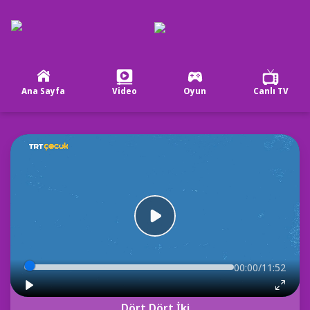
Ana Sayfa
Video
Oyun
Canlı TV
00:00/11:52
Dört Dört İki