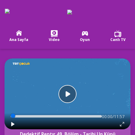
Ana Sayfa
Video
Oyun
Canlı TV
00:00/11:57
Dedektif Reptır 49. Bölüm - Tarihi Un Küpü