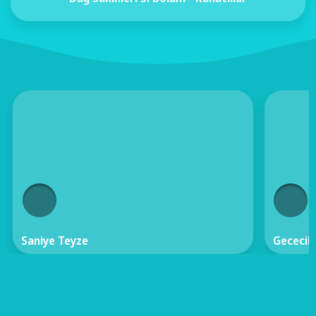
Saniye Teyze
Gececile