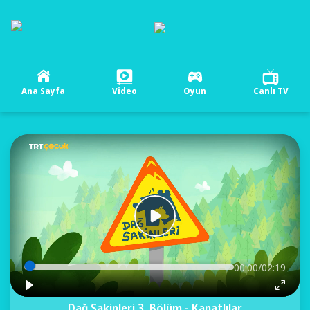
Ana Sayfa
Video
Oyun
Canlı TV
00:00/02:19
Dağ Sakinleri 3. Bölüm - Kanatlılar