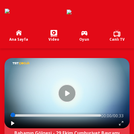
Ana Sayfa
Video
Oyun
Canlı TV
00:00/00:33
Babamın Gölgesi - 29 Ekim Cumhuriyet Bayramı