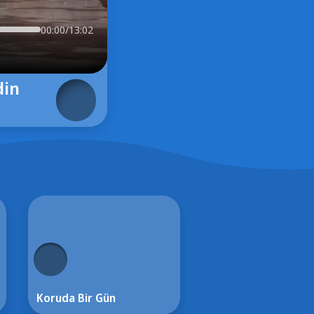
00:00/13:02
din
Koruda Bir Gün