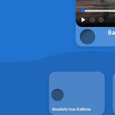
Ba
Anadolu'nun Kalbine