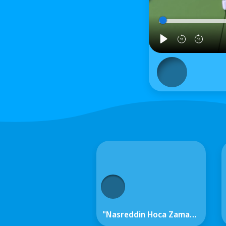
"Nasreddin Hoca Zaman Yolcusu 4" Sinemalarda!