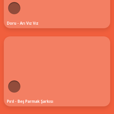
Doru - Arı Vız Vız
Pırıl - Beş Parmak Şarkısı