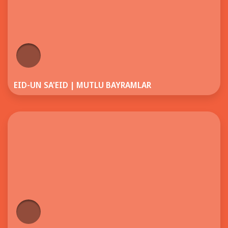
EID-UN SA'EID | MUTLU BAYRAMLAR