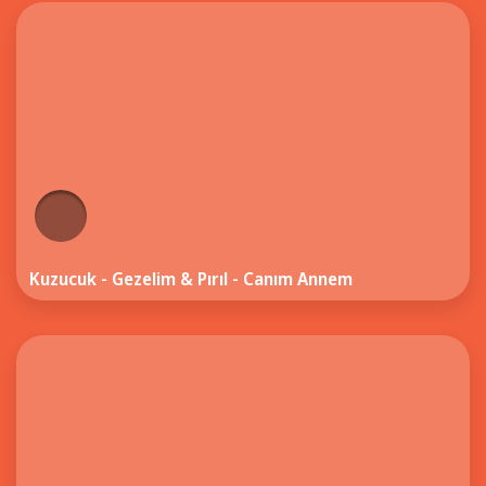
Kuzucuk - Gezelim & Pırıl - Canım Annem