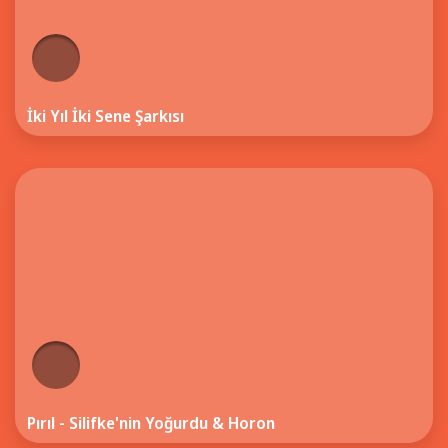
İki Yıl İki Sene Şarkısı
Pırıl - Silifke'nin Yoğurdu & Horon