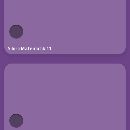
Sihirli Matematik 11