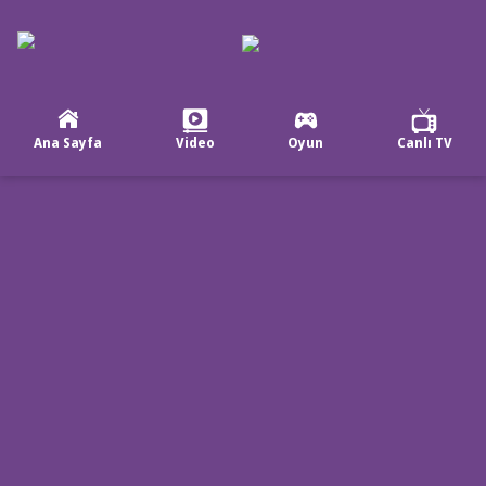
Ana Sayfa
Video
Oyun
Canlı TV