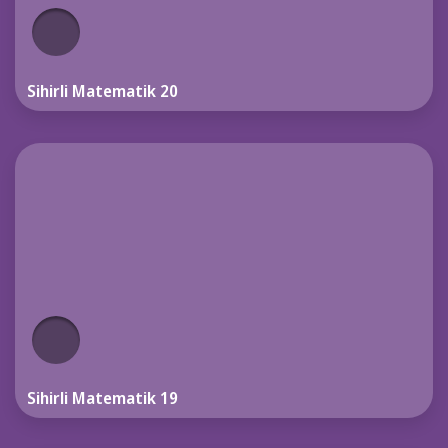
Sihirli Matematik 20
Sihirli Matematik 19