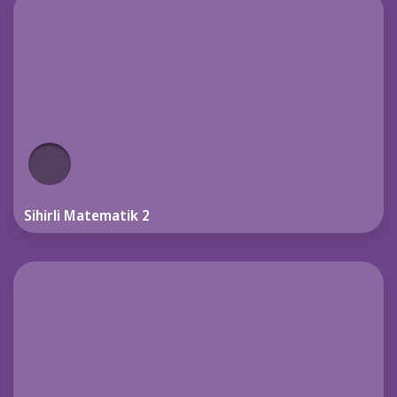
Sihirli Matematik 2