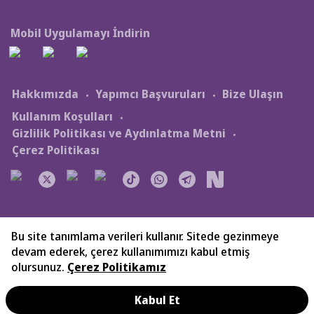
Mobil Uygulamayı İndirin
Hakkımızda
Yapımcı Başvuruları
Bize Ulaşın
Kullanım Koşulları
Gizlilik Politikası ve Aydınlatma Metni
Çerez Politikası
Bu site tanımlama verileri kullanır. Sitede gezinmeye
devam ederek, çerez kullanımımızı kabul etmiş
olursunuz.
Çerez Politikamız
Kabul Et