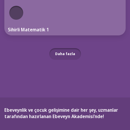
Sihirli Matematik 1
Daha fazla
Ebeveynlik ve çocuk gelişimine dair her şey, uzmanlar
tarafından hazırlanan Ebeveyn Akademisi’nde!