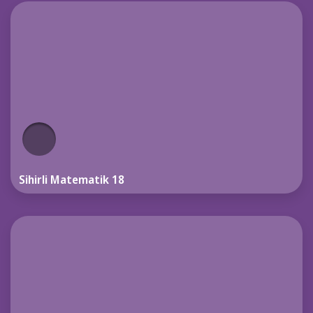
Sihirli Matematik 18