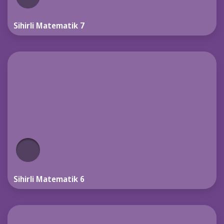
Sihirli Matematik 7
Sihirli Matematik 6